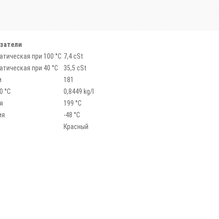
затели
атическая при 100 °C
7,4 cSt
атическая при 40 °C
35,5 cSt
и
181
0 °C
0,8449 kg/l
я
199 °C
ия
-48 °C
Красный