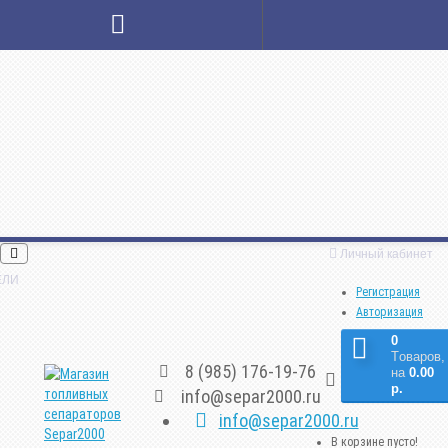
Личный кабинет
ЕЛИ
Регистрация
Авторизация
0
Tоваров,
8 (985) 176-19-76
на
0.00
р.
info@separ2000.ru
info@separ2000.ru
В корзине пусто!