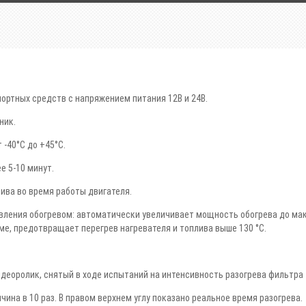
ортных средств c напряжением питания 12В и 24В.
ник.
 -40°С до +45°С.
е 5-10 минут.
ива во время работы двигателя.
вления обогревом: автоматически увеличивает мощность обогрева до макс
е, предотвращает перегрев нагревателя и топлива выше 130 °С.
еоролик, снятый в ходе испытаний на интенсивность разогрева фильтра 
ина в 10 раз. В правом верхнем углу показано реальное время разогрева.