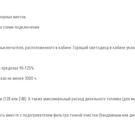
порных винтов.
о схеме подключения.
ключателя, расположенного в кабине. Горящий светодиод в кабине указы
 пределах 90-125%.
каз не менее 3000 ч.
12В или 24В). А также максимальный расход дизельного топлива (для моде
ть вместе с подогревателем фильтра тонкой очистки (бандажным или ди