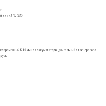
ь
12
40 до +45 °С, ХЛ2
ковременный 5-10 мин от аккумулятора, длительный от генератора
арусь