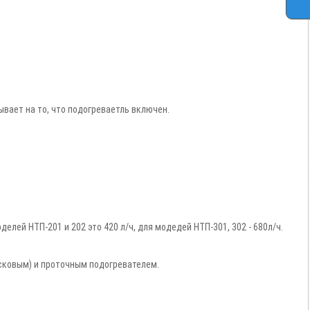
вает на то, что подогреваетль включен.
лей НТП-201 и 202 это 420 л/ч, для модедей НТП-301, 302 - 680л/ч.
сковым) и проточным подогревателем.