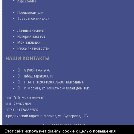
Карта сайта
Производители
Товары со скидкой
Личный кабинет
История заказов
Мои закладки
Рассылка новостей
НАШИ КОНТАКТЫ
8 (985) 176-19-76
info@separ2000.ru
ПН-ПТ: 10:00-18:00 СБ-ВС: Выходные
г. Москва, ул. Миклухо-Маклая дом 18к1.
ООО "СФ Рейз Капитал"
ИНН 7728777821
ОГРН 1117746552582
Юридический адрес: г. Москва, ул. Бутлерова, 17Б.
Магазин сепараторов Separ2000 © 2014 - 2023. Копирование материалов
Этот сайт использует файлы cookie с целью повышения
сайта запрещено