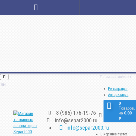
Личный кабинет
ЕЛИ
Регистрация
Авторизация
0
Tоваров,
8 (985) 176-19-76
на
0.00
р.
info@separ2000.ru
info@separ2000.ru
В корзине пусто!