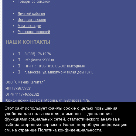
Товары со скидкой
Личный кабинет
История заказов
Мои закладки
Рассылка новостей
НАШИ КОНТАКТЫ
8 (985) 176-19-76
info@separ2000.ru
ПН-ПТ: 10:00-18:00 СБ-ВС: Выходные
г. Москва, ул. Миклухо-Маклая дом 18к1.
ООО "СФ Рейз Капитал"
ИНН 7728777821
ОГРН 1117746552582
Юридический адрес: г. Москва, ул. Бутлерова, 17Б.
Этот сайт использует файлы cookie с целью повышения
Магазин сепараторов Separ2000 © 2014 - 2023. Копирование материалов
удобства для пользователя, а именно — дополнения
сайта запрещено
функциями социальных сетей, статистического анализа и
выбора сторонних сервисов. Более подробную информацию
см. на странице
Политика конфиденциальности
.