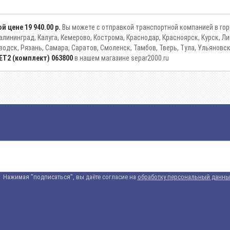
ой цене
19 940.00 р.
Вы можете с отправкой транспортной компанией в горо
 Калининград, Калуга, Кемерово, Кострома, Краснодар, Красноярск, Курск,
водск, Рязань, Самара, Саратов, Смоленск, Тамбов, Тверь, Тула, Ульяновс
ET2 (комплект) 063800
в нашем магазине separ2000.ru
Нажимая "подписаться", вы даёте согласие на
обработку персональный данны